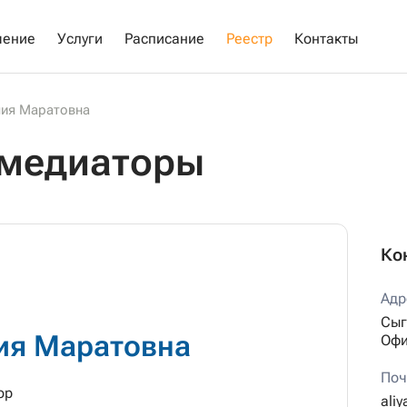
чение
Услуги
Расписание
Реестр
Контакты
лия Маратовна
 медиаторы
Ко
Адр
Сыг
ия Маратовна
Офи
Поч
ор
ali