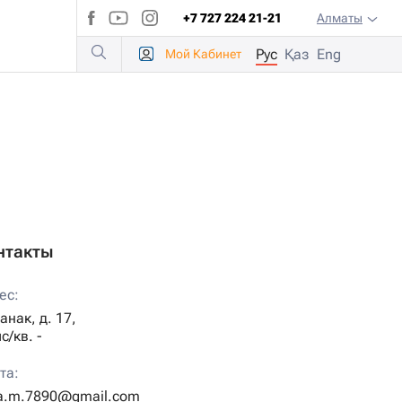
+7 727 224 21-21
Алматы
Рус
Қаз
Eng
Мой
Кабинет
нтакты
ес:
анак,
д.
17,
с/кв.
-
та:
ya.m.7890@gmail.com