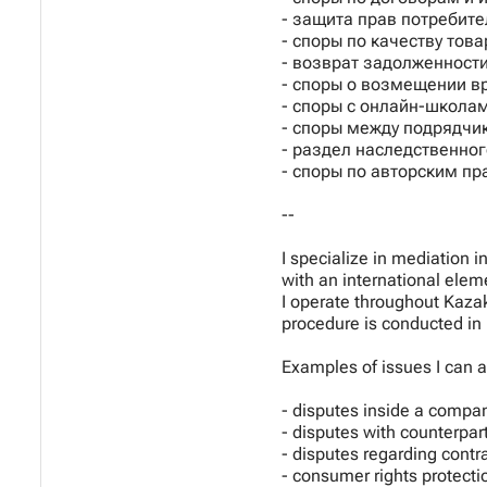
- защита прав потребите
- споры по качеству това
- возврат задолженности
- споры о возмещении в
- споры с онлайн-школа
- споры между подрядчи
- раздел наследственно
- споры по авторским п
--
I specialize in mediation i
with an international elem
I operate throughout Kaza
procedure is conducted in
Examples of issues I can a
- disputes inside a compa
- disputes with counterpar
- disputes regarding contra
- consumer rights protecti