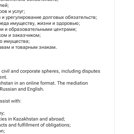
лей;
ров и услуг;
 и урегулирование долговых обязательств;
реда имуществу, жизни и здоровью;
ми и образовательными центрами;
ком и заказчиком;
го имущества;
равам и товарным знакам.
n civil and corporate spheres, including disputes
ent.
khstan in an online format. The mediation
 Russian and English.
ssist with:
ny;
ties in Kazakhstan and abroad;
cts and fulfillment of obligations;
on;