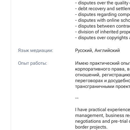
- disputes over the quality
- debt recovery and settle
- disputes regarding compe
- disputes with online sch
- disputes between contra
- division of inherited prop
- disputes over copyrights
Язык медиации:
Русский, Английский
Опыт работы:
Имею практический опыт
корпоративного права, 
отношений, регистрацию 
переговорах и досудебно
трансграничными проек
--
I have practical experience
management, business regis
negotiations and pre-trial 
border projects.