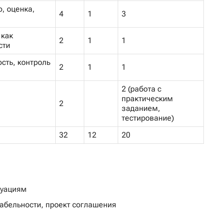
, оценка,
4
1
3
 как
2
1
1
сти
сть, контроль
2
1
1
2 (работа с
практическим
2
заданием,
тестирование)
32
12
20
туациям
иабельности, проект соглашения