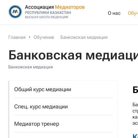
О нас
Обу
Главная
•
Обучение
Банковская медиация
Банковская медиац
Банковская медиация
Б
Общий курс медиации
Ба
Спец. курс медиации
ст
ка
эс
Медиатор тренер
К