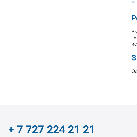
Р
Вы
го
ис
З
Ос
+ 7 727 224 21 21