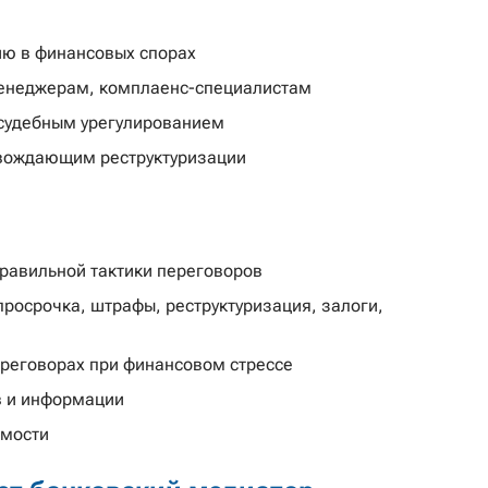
ию в финансовых спорах
менеджерам, комплаенс-специалистам
судебным урегулированием
вождающим реструктуризации
правильной тактики переговоров
росрочка, штрафы, реструктуризация, залоги,
реговорах при финансовом стрессе
в и информации
имости