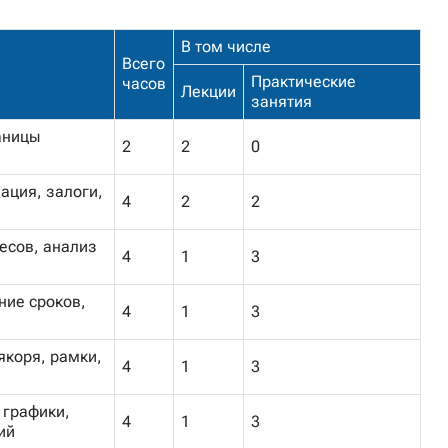
В том числе
Всего
Практические
часов
Лекции
занятия
аницы
2
2
0
ация, залоги,
4
2
2
есов, анализ
4
1
3
ние сроков,
4
1
3
якоря, рамки,
4
1
3
 графики,
4
1
3
ий