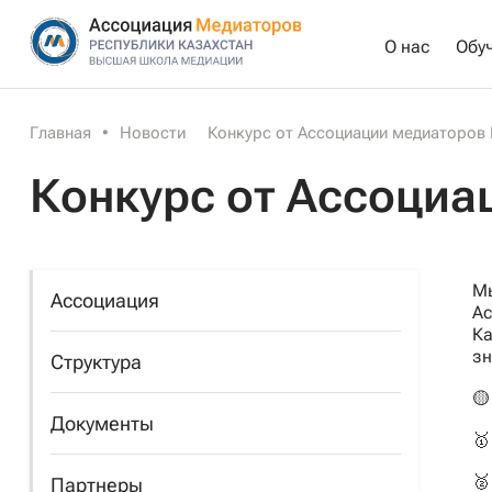
О нас
Обу
Главная
•
Новости
Конкурс от Ассоциации медиаторов 
Конкурс от Ассоциа
Мы
Ассоциация
Ас
Ка
зн
Структура
🟡
Документы
🥇
🥈
Партнеры