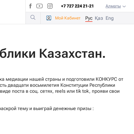
+7 727 224 21-21
Алматы
Рус
Қаз
Eng
Мой
Кабинет
блики Казахстан.
нка медиации нашей страны и подготовили КОНКУРС от
ть двадцати восьмилетия Конституции Республики
е поста в соц. сетях, reels или tik tok, прояви свои
раскрой тему и выиграй денежные призы :