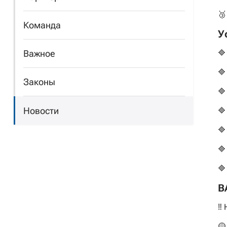
🥉
Команда
У
Важное
🔷
🔷
Законы
🔷
Новости
🔷
🔷
🔷
🔷
В
‼ 
🟡